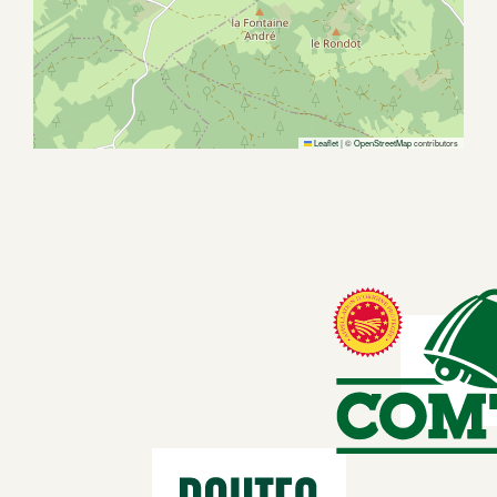
Leaflet
|
©
OpenStreetMap
contributors