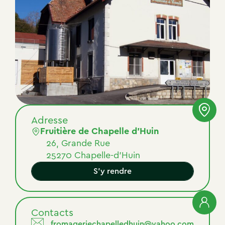
Adresse
Fruitière de Chapelle d’Huin
26, Grande Rue
25270 Chapelle-d'Huin
S'y rendre
Contacts
fromageriechapelledhuin@yahoo.com