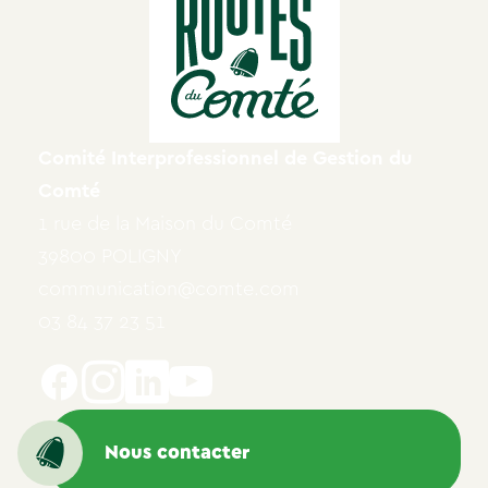
Comité Interprofessionnel de Gestion du
Comté
1 rue de la Maison du Comté
39800 POLIGNY
communication@comte.com
03 84 37 23 51
Nous contacter