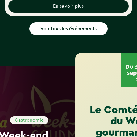
En savoir plus
#
#
Voir tous les événements
Du 
se
Le Comté
du W
Gastronomie
gourman
 Week-end