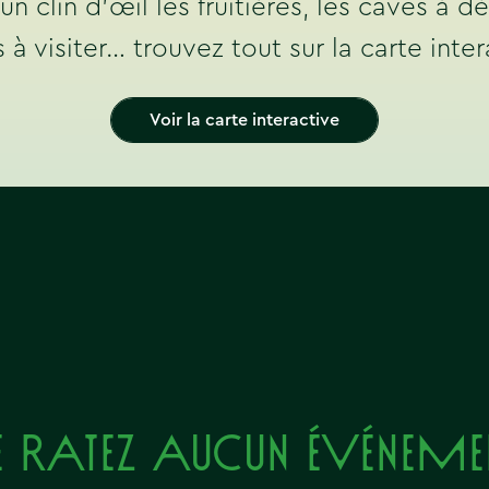
n clin d’œil les fruitières, les caves à d
 à visiter… trouvez tout sur la carte inter
Voir la carte interactive
e ratez aucun événeme