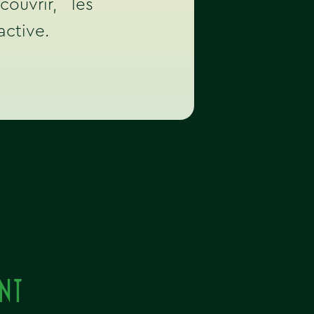
écouvrir, les
active.
nt