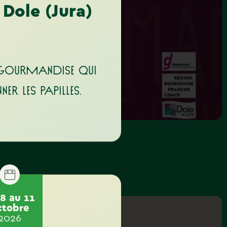
 Dole (Jura)
 gourmandise qui
er les papilles.
8 au 11
ctobre
2026