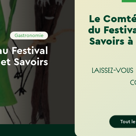
Le Comté
du Festiv
Gastronomie
Savoirs à
u Festival
et Savoirs
Laissez-vous 
C
Tout l