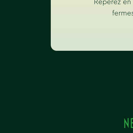
Repérez en u
fermes
N