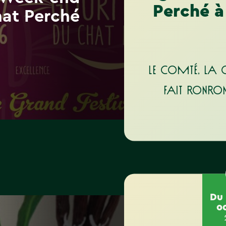
Perché à
at Perché
Le Comté, la
fait ronronn
Du 
o