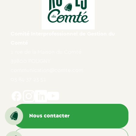
Comité Interprofessionnel de Gestion du
Comté
1 rue de la Maison du Comté
39800 POLIGNY
communication@comte.com
03 84 37 23 51
Nous contacter