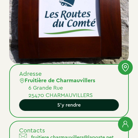
Adresse
Fruitière de Charmauvillers
6 Grande Rue
25470 CHARMAUVILLERS
S'y rendre
Contacts
fruitiere.charmauvillers@laposte.net